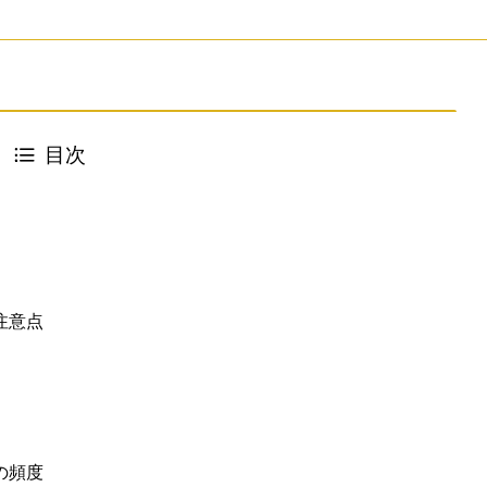
目次
注意点
の頻度