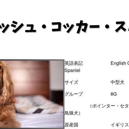
英語表記 English Co
Spaniel
サイズ 中型犬
グループ 8G
（ポインター・セター
鳥猟犬）
原産国 イギリス