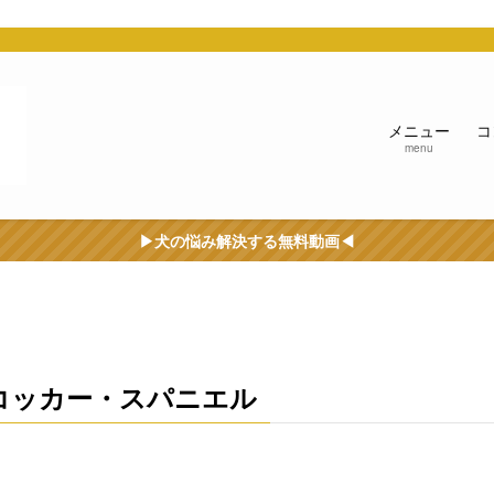
う
メニュー
コ
menu
▶︎犬の悩み解決する無料動画◀︎
コッカー・スパニエル