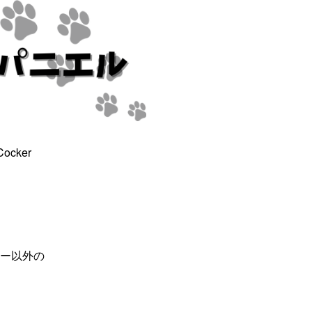
cker
以外の