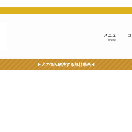
う
メニュー
コ
menu
▶︎犬の悩み解決する無料動画◀︎