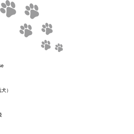
e
犬）
後