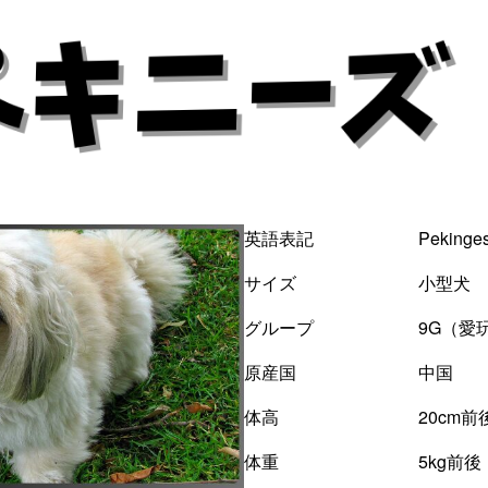
英語表記 Pekinges
サイズ 小型犬
グループ 9G（愛玩
原産国 中国
体高 20cm前
体重 5kg前後