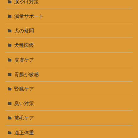
涙やけ対策
減量サポート
犬の疑問
犬種図鑑
皮膚ケア
胃腸が敏感
腎臓ケア
臭い対策
被毛ケア
適正体重