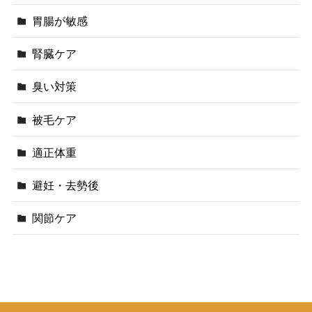
胃腸が敏感
腎臓ケア
臭い対策
被毛ケア
適正体重
避妊・去勢後
関節ケア