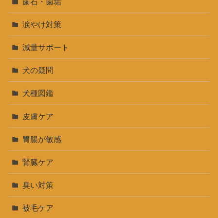
歯石・歯垢
涙やけ対策
減量サポート
犬の疑問
犬種図鑑
皮膚ケア
胃腸が敏感
腎臓ケア
臭い対策
被毛ケア