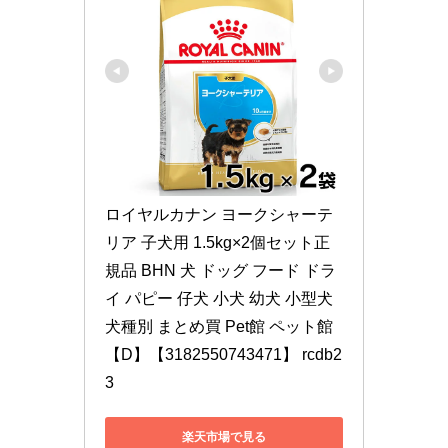
ロイヤルカナン ヨークシャーテ
リア 子犬用 1.5kg×2個セット正
規品 BHN 犬 ドッグ フード ドラ
イ パピー 仔犬 小犬 幼犬 小型犬 
犬種別 まとめ買 Pet館 ペット館 
【D】【3182550743471】 rcdb2
3
楽天市場で見る