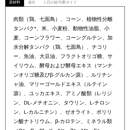
原材料
成分
１日の給与量ガイド
肉類（鶏、七面鳥）、コーン、植物性分離
タンパク*、米、小麦粉、動物性油脂、小
麦、コーンフラワー、コーングルテン、加
水分解タンパク（鶏、七面鳥）、チコリ
ー、魚油、大豆油、フラクトオリゴ糖、サ
イリウム、酵母および酵母エキス（マンナ
ンオリゴ糖及びβ-グルカン源）、ルリチシ
ャ油、マリーゴールドエキス（ルテイン
源）、ユッカエキス、アミノ酸類（L-リジ
ン、DL-メチオニン、タウリン、L-チロシ
ン、L-カルニチン）、ゼオライト、ポリリ
ン酸ナトリウム、β-カロテン、ミネラル類