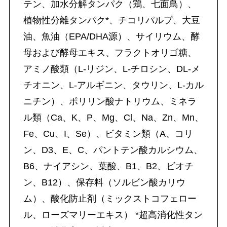
テン、加水分解タンパク（鶏、七面鳥）、
植物性分離タンパク*、チコリパルプ、大豆
油、魚油（EPA/DHA源）、サイリウム、酵
母および酵母エキス、フラクトオリゴ糖、
アミノ酸類（L-リジン、L-チロシン、DL-メ
チオニン、L-アルギニン、タウリン、L-カル
ニチン）、ポリリン酸ナトリウム、ミネラ
ル類（Ca、K、P、Mg、Cl、Na、Zn、Mn、
Fe、Cu、I、Se）、ビタミン類（A、コリ
ン、D3、E、C、パントテン酸カルシウム、
B6、ナイアシン、葉酸、B1、B2、ビオチ
ン、B12）、保存料（ソルビン酸カリウ
ム）、酸化防止剤（ミックストコフェロー
ル、ローズマリーエキス） *超高消化性タン