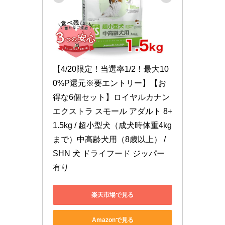
【4/20限定！当選率1/2！最大10
0%P還元※要エントリー】【お
得な6個セット】ロイヤルカナン 
エクストラ スモール アダルト 8+ 
1.5kg / 超小型犬（成犬時体重4kg
まで）中高齢犬用（8歳以上） / 
SHN 犬 ドライフード ジッパー
有り
楽天市場で見る
Amazonで見る