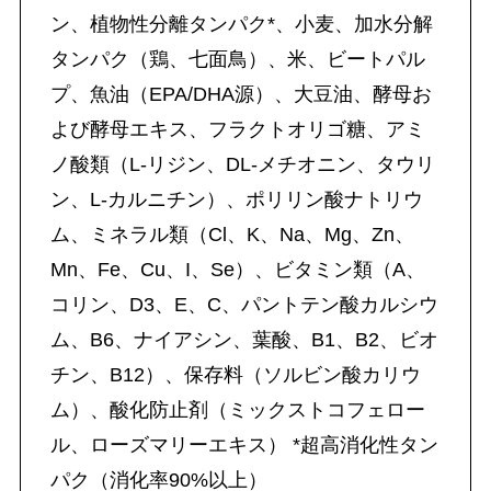
ン、植物性分離タンパク*、小麦、加水分解
タンパク（鶏、七面鳥）、米、ビートパル
プ、魚油（EPA/DHA源）、大豆油、酵母お
よび酵母エキス、フラクトオリゴ糖、アミ
ノ酸類（L-リジン、DL-メチオニン、タウリ
ン、L-カルニチン）、ポリリン酸ナトリウ
ム、ミネラル類（Cl、K、Na、Mg、Zn、
Mn、Fe、Cu、I、Se）、ビタミン類（A、
コリン、D3、E、C、パントテン酸カルシウ
ム、B6、ナイアシン、葉酸、B1、B2、ビオ
チン、B12）、保存料（ソルビン酸カリウ
ム）、酸化防止剤（ミックストコフェロー
ル、ローズマリーエキス） *超高消化性タン
パク（消化率90%以上）