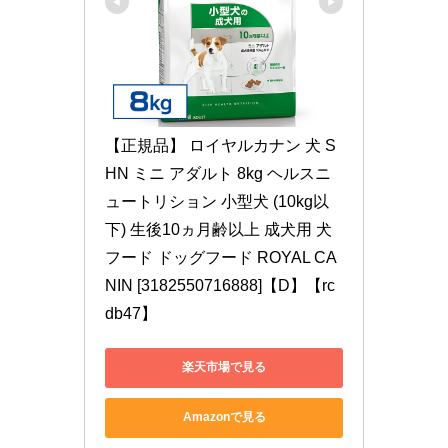
【正規品】 ロイヤルカナン 犬 S
HN ミニ アダルト 8kg ヘルスニ
ュートリション 小型犬 (10kg以
下) 生後10ヵ月齢以上 成犬用 犬 
フード ドッグフード ROYAL CA
NIN [3182550716888]【D】【rc
db47】
楽天市場で見る
Amazonで見る