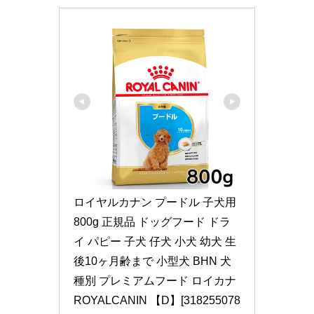
ロイヤルカナン プードル 子犬用 
800g 正規品 ドッグフード ドラ
イ パピー 子犬 仔犬 小犬 幼犬 生
後10ヶ月齢まで 小型犬 BHN 犬
種別 プレミアムフード ロイカナ 
ROYALCANIN 【D】[318255078