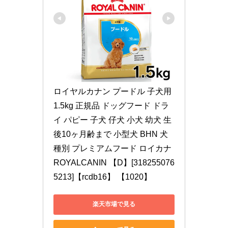
ロイヤルカナン プードル 子犬用 
1.5kg 正規品 ドッグフード ドラ
イ パピー 子犬 仔犬 小犬 幼犬 生
後10ヶ月齢まで 小型犬 BHN 犬
種別 プレミアムフード ロイカナ 
ROYALCANIN 【D】[318255076
5213]【rcdb16】 【1020】
楽天市場で見る