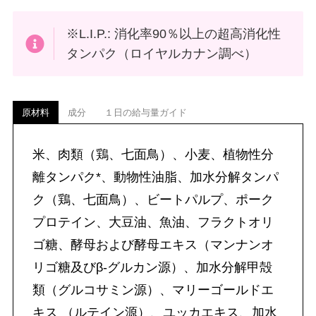
※L.I.P.: 消化率90％以上の超高消化性
タンパク（ロイヤルカナン調べ）
原材料
成分
１日の給与量ガイド
米、肉類（鶏、七面鳥）、小麦、植物性分
離タンパク*、動物性油脂、加水分解タンパ
ク（鶏、七面鳥）、ビートパルプ、ポーク
プロテイン、大豆油、魚油、フラクトオリ
ゴ糖、酵母および酵母エキス（マンナンオ
リゴ糖及びβ-グルカン源）、加水分解甲殻
類（グルコサミン源）、マリーゴールドエ
キス （ルテイン源）、ユッカエキス、加水